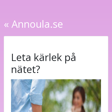
« Annoula.se
Leta kärlek på
nätet?